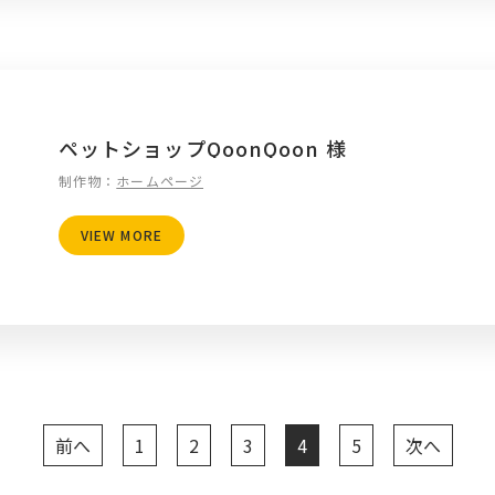
ペットショップQoonQoon 様
制作物：
ホームページ
VIEW MORE
前へ
1
2
3
4
5
次へ